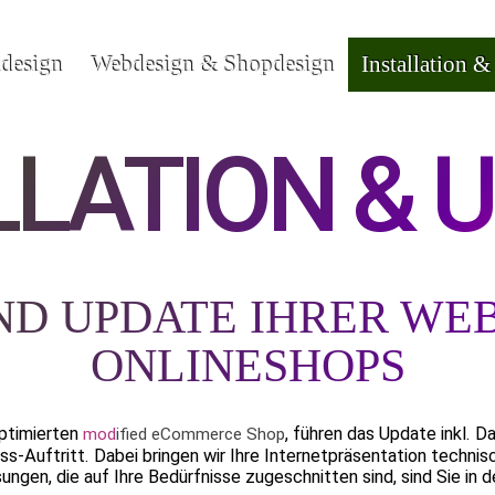
kdesign
Webdesign & Shopdesign
Installation 
LLATION & 
ND UPDATE IHRER WEB
ONLINESHOPS
optimierten
, führen das Update inkl. D
mod
ified eCommerce Shop
s-Auftritt. Dabei bringen wir Ihre Internetpräsentation technis
en, die auf Ihre Bedürfnisse zugeschnitten sind, sind Sie in der