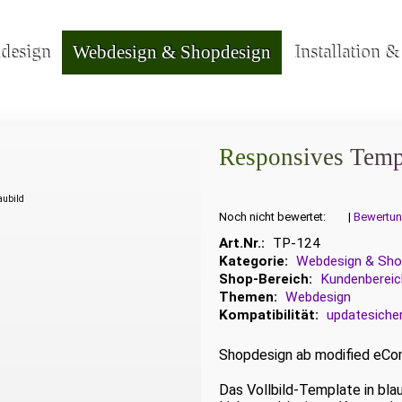
kdesign
Webdesign & Shopdesign
Installation 
Responsives Temp
haubild
Noch nicht bewertet:
|
Bewertun
Art.Nr.:
TP-124
Kategorie:
Webdesign & Sho
Shop-Bereich:
Kundenbereic
Themen:
Webdesign
Kompatibilität:
updatesiche
Shopdesign ab modified eCom
Das Vollbild-Template in blau