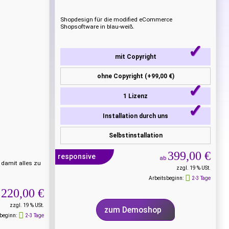
Shopdesign für die modified eCommerce
Shopsoftware in blau-weiß.
mit Copyright
ohne Copyright (+99,00 €)
1 Lizenz
Installation durch uns
Selbstinstallation
399,00 €
responsive
ab
 damit alles zu
zzgl. 19 % USt.
Arbeitsbeginn:
2-3 Tage
220,00 €
zzgl. 19 % USt.
zum Demoshop
beginn:
2-3 Tage