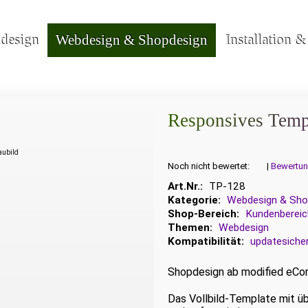
kdesign
Webdesign & Shopdesign
Installation 
Responsives Temp
haubild
Noch nicht bewertet:
|
Bewertun
Art.Nr.:
TP-128
Kategorie:
Webdesign & Sho
Shop-Bereich:
Kundenbereic
Themen:
Webdesign
Kompatibilität:
updatesiche
Shopdesign ab modified eCom
Das Vollbild-Template mit üb