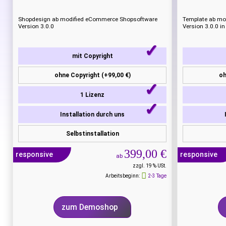
Shopdesign ab modified eCommerce Shopsoftware
Template ab mo
Version 3.0.0
Version 3.0.0 in 
mit Copyright
ohne Copyright (+99,00 €)
oh
1 Lizenz
Installation durch uns
Selbstinstallation
399,00 €
responsive
responsive
ab
zzgl. 19 % USt.
Arbeitsbeginn:
2-3 Tage
zum Demoshop