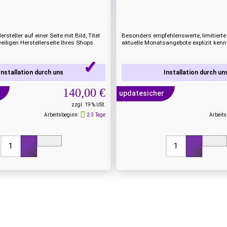
ersteller auf einer Seite mit Bild, Titel
Besonders empfehlenswerte, limitierte 
eiligen Herstellerseite Ihres Shops.
aktuelle Monatsangebote explizit ken
Installation durch uns
Installation durch un
140,00 €
updatesicher
zzgl. 19 % USt.
Arbeitsbeginn:
2-3 Tage
Arbeits