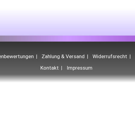
denbewertungen
Zahlung & Versand
Widerrufsrecht
Kontakt
Impressum
chten sich ausschließlich an gewerbliche Kund:innen (B2B) und sind für private En
© 2026 KARSTA webdesign | grafikdesign | onlineshop