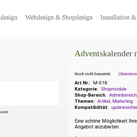
kdesign
Webdesign & Shopdesign
Installation 
Adventskalender 
Noch nicht bewertet:
|
Bewertun
Art.Nr.:
M-018
Kategorie:
Shopmodule
Shop-Bereich:
Adminbereich
Themen:
Artikel
,
Marketing
Kompatibilität:
updatesiche
haubild
Eine schöne Möglichkeit Ihr
Angebot anzubieten.