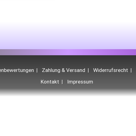
denbewertungen
Zahlung & Versand
Widerrufsrecht
Kontakt
Impressum
chten sich ausschließlich an gewerbliche Kund:innen (B2B) und sind für private En