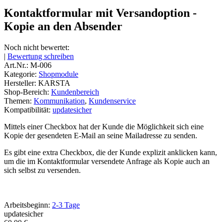
Kontaktformular mit Versandoption -
Kopie an den Absender
Noch nicht bewertet:
|
Bewertung schreiben
Art.Nr.:
M-006
Kategorie:
Shopmodule
Hersteller:
KARSTA
Shop-Bereich:
Kundenbereich
Themen:
Kommunikation
,
Kundenservice
Kompatibilität:
updatesicher
Mittels einer Checkbox hat der Kunde die Möglichkeit sich eine
Kopie der gesendeten E-Mail an seine Mailadresse zu senden.
Es gibt eine extra Checkbox, die der Kunde explizit anklicken kann,
um die im Kontaktformular versendete Anfrage als Kopie auch an
sich selbst zu versenden.
Arbeitsbeginn:
2-3 Tage
updatesicher