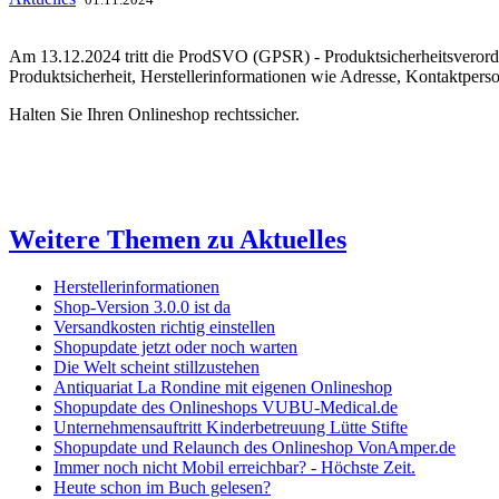
Am 13.12.2024 tritt die ProdSVO (GPSR) - Produktsicherheitsverordn
Produktsicherheit, Herstellerinformationen wie Adresse, Kontaktper
Halten Sie Ihren Onlineshop rechtssicher.
Weitere Themen zu Aktuelles
Herstellerinformationen
Shop-Version 3.0.0 ist da
Versandkosten richtig einstellen
Shopupdate jetzt oder noch warten
Die Welt scheint stillzustehen
Antiquariat La Rondine mit eigenen Onlineshop
Shopupdate des Onlineshops VUBU-Medical.de
Unternehmensauftritt Kinderbetreuung Lütte Stifte
Shopupdate und Relaunch des Onlineshop VonAmper.de
Immer noch nicht Mobil erreichbar? - Höchste Zeit.
Heute schon im Buch gelesen?